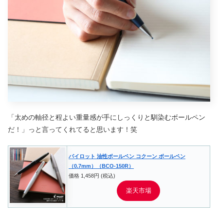
「太めの軸径と程よい重量感が手にしっくりと馴染むボールペン
だ！」っと言ってくれてると思います！笑
パイロット 油性ボールペン コクーン ボールペン
（0.7mm）（BCO-150R）
価格 1,458円 (税込)
楽天市場