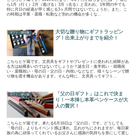
ら1月（行く）2月（逃げる）3月（去る）と言われ、1年間の中でも
特に月日の経過が早く感じる3ヶ月間ではないでしょうか。また、こ
の時期は卒業・退職・転勤など別れの機会が多くな...
大切な贈り物にギフトラッピン
ギフト・贈り物
グ！出来上がりまでを紹介！
こちらヒゲ蔵です。文房具をギフトやプレゼントに使われた経験があ
る方は結構多いのではないでしょうか？誕生日・進学祝い・就職祝
い・退職祝い・母の日・父の日・内祝いなどなど、様々なシーンで贈
り物を渡す機会があります。そんな時に、文房具ってギフト...
「父の日ギフト」はこれで決ま
ギフト・贈り物
り！一本挿し本革ペンケースが大
人の贅沢！
こちらヒゲ蔵です。来たる6月16日は「父の日」です。どうしても
「母の日」よりもイベント感は薄れ、忘れがちにされますが、毎日家
族の為に頑張ってくれているお父さんに感謝の気持ちを形にして渡し