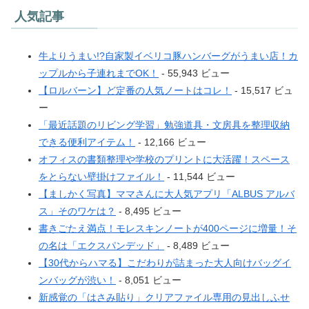
人気記事
牛よりうまい!?自家製イベリコ豚ハンバーグがうまい店！カ
ップルから子連れまでOK！
- 55,943 ビュー
【ロルバーン】ど定番の人気ノートはコレ！
- 15,517 ビュ
ー
「最近話題のリビング学習」勉強道具・文房具を整理収納
できる便利アイテム！
- 12,166 ビュー
オフィスの書類整理や学校のプリントに大活躍！スペース
をとらない壁掛けファイル！
- 11,544 ビュー
【ましかく写真】ママさんに大人気アプリ「ALBUS アルバ
ス」そのワケは？
- 8,495 ビュー
書きごたえ満点！モレスキンノートが400ページに増量！そ
の名は「エクスパンデッド」
- 8,489 ビュー
【30代からハマる】こだわりが詰まった大人向けバッグイ
ンバッグが渋い！
- 8,051 ビュー
新感覚の「はさみ貼り」クリアファイル専用の見出しふせ