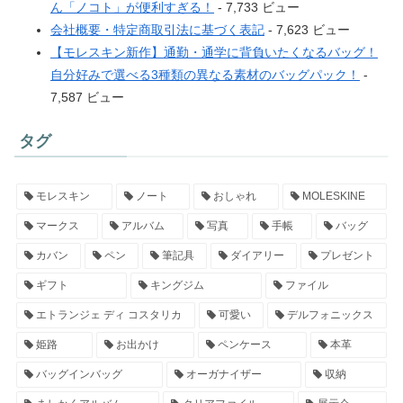
ん「ノコト」が便利すぎる！
- 7,733 ビュー
会社概要・特定商取引法に基づく表記
- 7,623 ビュー
【モレスキン新作】通勤・通学に背負いたくなるバッグ！
自分好みで選べる3種類の異なる素材のバッグパック！
-
7,587 ビュー
タグ
モレスキン
ノート
おしゃれ
MOLESKINE
マークス
アルバム
写真
手帳
バッグ
カバン
ペン
筆記具
ダイアリー
プレゼント
ギフト
キングジム
ファイル
エトランジェ ディ コスタリカ
可愛い
デルフォニックス
姫路
お出かけ
ペンケース
本革
バッグインバッグ
オーガナイザー
収納