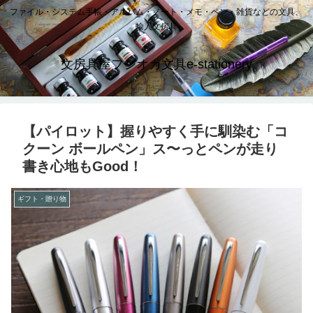
ファイル・システム手帳・アルバム・ノート・メモ・ペン・雑貨などの文具、
輸入文房具
文房具屋フジオカ文具e-stationery
【パイロット】握りやすく手に馴染む「コ
クーン ボールペン」ス〜っとペンが走り
書き心地もGood！
ギフト・贈り物