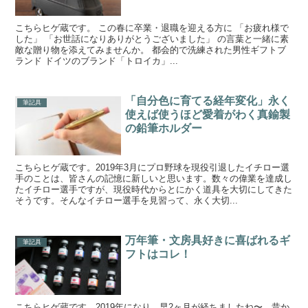
こちらヒゲ蔵です。 この春に卒業・退職を迎える方に 「お疲れ様で
した」 「お世話になりありがとうございました」 の言葉と一緒に素
敵な贈り物を添えてみませんか。 都会的で洗練された男性ギフトブ
ランド ドイツのブランド「トロイカ」...
「自分色に育てる経年変化」永く
筆記具
使えば使うほど愛着がわく真鍮製
の鉛筆ホルダー
こちらヒゲ蔵です。2019年3月にプロ野球を現役引退したイチロー選
手のことは、皆さんの記憶に新しいと思います。数々の偉業を達成し
たイチロー選手ですが、現役時代からとにかく道具を大切にしてきた
そうです。そんなイチロー選手を見習って、永く大切...
万年筆・文房具好きに喜ばれるギ
筆記具
フトはコレ！
こちらヒゲ蔵です。2019年になり、早2ヶ月が経ちましたね〜。昔か