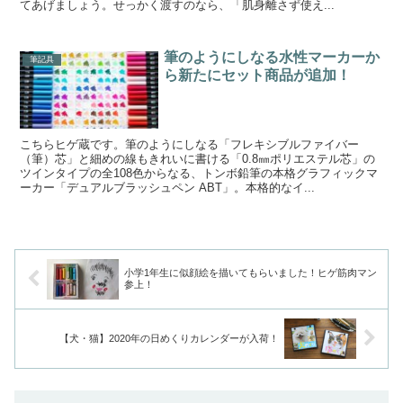
てあげましょう。せっかく渡すのなら、「肌身離さず使え...
筆のようにしなる水性マーカーか
筆記具
ら新たにセット商品が追加！
こちらヒゲ蔵です。筆のようにしなる「フレキシブルファイバー
（筆）芯」と細めの線もきれいに書ける「0.8㎜ポリエステル芯」の
ツインタイプの全108色からなる、トンボ鉛筆の本格グラフィックマ
ーカー「デュアルブラッシュペン ABT」。本格的なイ...
小学1年生に似顔絵を描いてもらいました！ヒゲ筋肉マン
参上！
【犬・猫】2020年の日めくりカレンダーが入荷！