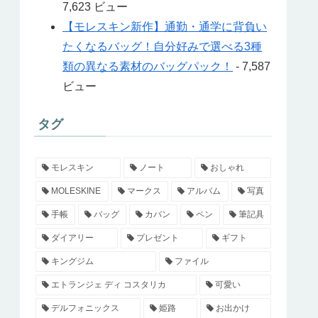
7,623 ビュー
【モレスキン新作】通勤・通学に背負い
たくなるバッグ！自分好みで選べる3種
類の異なる素材のバッグパック！
- 7,587
ビュー
タグ
モレスキン
ノート
おしゃれ
MOLESKINE
マークス
アルバム
写真
手帳
バッグ
カバン
ペン
筆記具
ダイアリー
プレゼント
ギフト
キングジム
ファイル
エトランジェ ディ コスタリカ
可愛い
デルフォニックス
姫路
お出かけ