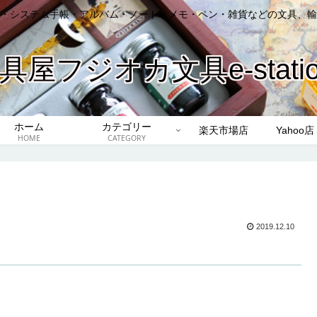
・システム手帳・アルバム・ノート・メモ・ペン・雑貨などの文具、輸
具屋フジオカ文具e-station
ホーム
カテゴリー
楽天市場店
Yahoo店
HOME
CATEGORY
2019.12.10