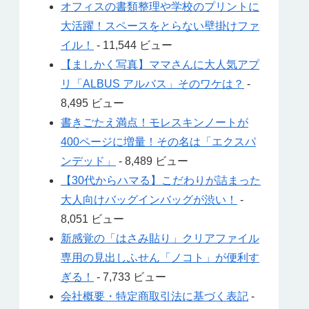
オフィスの書類整理や学校のプリントに
大活躍！スペースをとらない壁掛けファ
イル！
- 11,544 ビュー
【ましかく写真】ママさんに大人気アプ
リ「ALBUS アルバス」そのワケは？
-
8,495 ビュー
書きごたえ満点！モレスキンノートが
400ページに増量！その名は「エクスパ
ンデッド」
- 8,489 ビュー
【30代からハマる】こだわりが詰まった
大人向けバッグインバッグが渋い！
-
8,051 ビュー
新感覚の「はさみ貼り」クリアファイル
専用の見出しふせん「ノコト」が便利す
ぎる！
- 7,733 ビュー
会社概要・特定商取引法に基づく表記
-