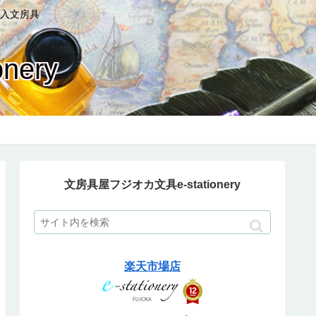
入文房具
ery
文房具屋フジオカ文具e-stationery
楽天市場店