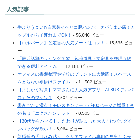
人気記事
牛よりうまい!?自家製イベリコ豚ハンバーグがうまい店！カ
ップルから子連れまでOK！
- 56,046 ビュー
【ロルバーン】ど定番の人気ノートはコレ！
- 15,535 ビュ
ー
「最近話題のリビング学習」勉強道具・文房具を整理収納
できる便利アイテム！
- 12,181 ビュー
オフィスの書類整理や学校のプリントに大活躍！スペース
をとらない壁掛けファイル！
- 11,562 ビュー
【ましかく写真】ママさんに大人気アプリ「ALBUS アルバ
ス」そのワケは？
- 8,504 ビュー
書きごたえ満点！モレスキンノートが400ページに増量！そ
の名は「エクスパンデッド」
- 8,503 ビュー
【30代からハマる】こだわりが詰まった大人向けバッグイ
ンバッグが渋い！
- 8,064 ビュー
新感覚の「はさみ貼り」クリアファイル専用の見出しふせ