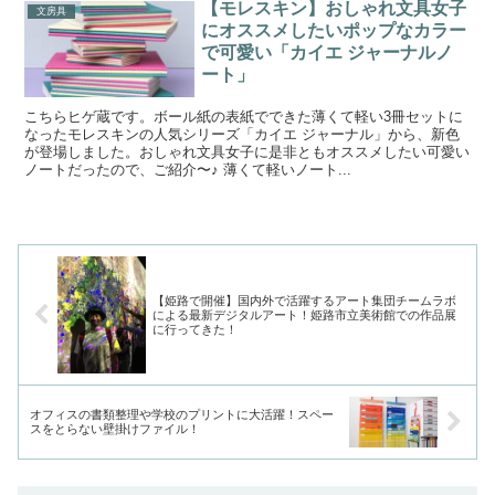
【モレスキン】おしゃれ文具女子
文房具
にオススメしたいポップなカラー
で可愛い「カイエ ジャーナルノ
ート」
こちらヒゲ蔵です。ボール紙の表紙でできた薄くて軽い3冊セットに
なったモレスキンの人気シリーズ「カイエ ジャーナル」から、新色
が登場しました。おしゃれ文具女子に是非ともオススメしたい可愛い
ノートだったので、ご紹介〜♪ 薄くて軽いノート...
【姫路で開催】国内外で活躍するアート集団チームラボ
による最新デジタルアート！姫路市立美術館での作品展
に行ってきた！
オフィスの書類整理や学校のプリントに大活躍！スペー
スをとらない壁掛けファイル！