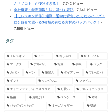
ん「ノコト」が便利すぎる！
- 7,742 ビュー
会社概要・特定商取引法に基づく表記
- 7,641 ビュー
【モレスキン新作】通勤・通学に背負いたくなるバッグ！
自分好みで選べる3種類の異なる素材のバッグパック！
-
7,598 ビュー
タグ
モレスキン
ノート
おしゃれ
MOLESKINE
マークス
アルバム
写真
手帳
バッグ
カバン
ペン
筆記具
ダイアリー
プレゼント
ギフト
キングジム
ファイル
エトランジェ ディ コスタリカ
可愛い
デルフォニックス
姫路
お出かけ
ペンケース
本革
バッグインバッグ
オーガナイザー
収納