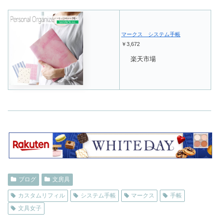
マークス システム手帳
￥3,672
楽天市場
ブログ
文房具
カスタムリフィル
システム手帳
マークス
手帳
文具女子