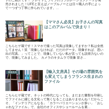
トのご紹介です！ クレイドとライフのコラボレーションノートが発
売されました！LIFEと言えばノーブルノーとは日々職人の手によっ
て一つずつ丁寧に作られています。...
【ママさん必見】お子さんの写真
ブログ
はこのアルバムで決まり！
こちらヒゲ蔵です！スマホで撮った写真は現像してますか？私は全然
してません！笑「現像しなければ、だだのデータ。現像すれば、思い
出の写真。」ってことで、現像していない私が言っても説得力ないの
で、現像してみました。 カメラのキタムラで現像 皆さ...
【輸入文房具】その場の雰囲気を
事務用具
も変えてしまうフランス生まれの
ファイル
こちらヒゲ蔵です。ネットの時代になっても、まだまだ書類を印刷し
てファイルに綴じる文化って無くなることはありませんね！だからこ
そ、「インテリアにもなる」「カラーバリエーションが多い」「おし
ゃれなファイル」で、会社のオフィスやショールームを素...