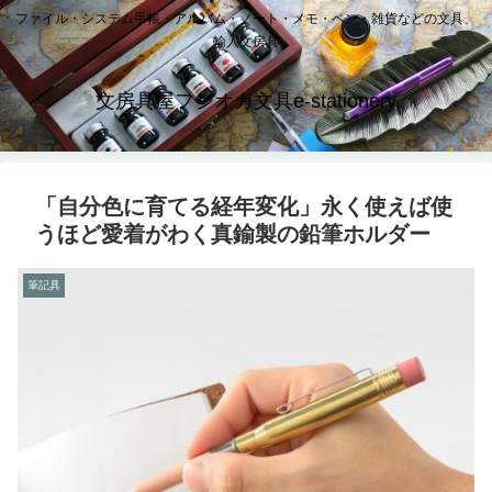
ファイル・システム手帳・アルバム・ノート・メモ・ペン・雑貨などの文具、
輸入文房具
文房具屋フジオカ文具e-stationery
「自分色に育てる経年変化」永く使えば使
うほど愛着がわく真鍮製の鉛筆ホルダー
筆記具