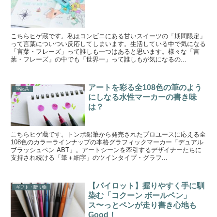
こちらヒゲ蔵です。私はコンビニにある甘いスイーツの「期間限定」
って言葉についつい反応してしまいます。生活している中で気になる
「言葉・フレーズ」って誰しも一つはあると思います。様々な「言
葉・フレーズ」の中でも「世界一」って誰しもが気になるの...
アートを彩る全108色の筆のよう
筆記具
にしなる水性マーカーの書き味
は？
こちらヒゲ蔵です。トンボ鉛筆から発売されたプロユースに応える全
108色のカラーラインナップの本格グラフィックマーカー「デュアル
ブラッシュペン ABT」。アートシーンを牽引するデザイナーたちに
支持され続ける「筆＋細字」のツインタイプ・グラフ...
【パイロット】握りやすく手に馴
ギフト・贈り物
染む「コクーン ボールペン」
ス〜っとペンが走り書き心地も
Good！