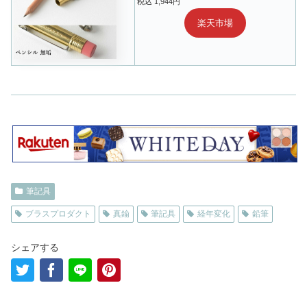
税込 1,944円
楽天市場
筆記具
ブラスプロダクト
真鍮
筆記具
経年変化
鉛筆
シェアする