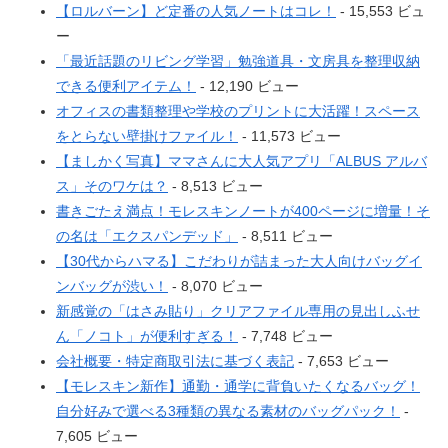
【ロルバーン】ど定番の人気ノートはコレ！
- 15,553 ビュ
ー
「最近話題のリビング学習」勉強道具・文房具を整理収納
できる便利アイテム！
- 12,190 ビュー
オフィスの書類整理や学校のプリントに大活躍！スペース
をとらない壁掛けファイル！
- 11,573 ビュー
【ましかく写真】ママさんに大人気アプリ「ALBUS アルバ
ス」そのワケは？
- 8,513 ビュー
書きごたえ満点！モレスキンノートが400ページに増量！そ
の名は「エクスパンデッド」
- 8,511 ビュー
【30代からハマる】こだわりが詰まった大人向けバッグイ
ンバッグが渋い！
- 8,070 ビュー
新感覚の「はさみ貼り」クリアファイル専用の見出しふせ
ん「ノコト」が便利すぎる！
- 7,748 ビュー
会社概要・特定商取引法に基づく表記
- 7,653 ビュー
【モレスキン新作】通勤・通学に背負いたくなるバッグ！
自分好みで選べる3種類の異なる素材のバッグパック！
-
7,605 ビュー