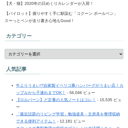
【犬・猫】2020年の日めくりカレンダーが入荷！
【パイロット】握りやすく手に馴染む「コクーン ボールペン」
ス〜っとペンが走り書き心地もGood！
カテゴリー
人気記事
牛よりうまい!?自家製イベリコ豚ハンバーグがうまい店！カ
ップルから子連れまでOK！
- 56,046 ビュー
【ロルバーン】ど定番の人気ノートはコレ！
- 15,535 ビュ
ー
「最近話題のリビング学習」勉強道具・文房具を整理収納
できる便利アイテム！
- 12,181 ビュー