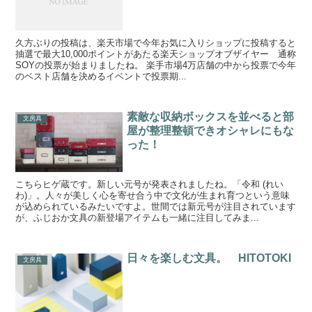
久方ぶりの投稿は、楽天市場で今年お気に入りショップに投稿すると
抽選で最大10,000ポイントがあたる楽天ショップオブザイヤー 通称
SOYの投票が始まりましたね。 楽手市場4万店舗の中から投票で今年
のベスト店舗を決めるイベントで投票期...
素敵な収納ボックスを並べると部
文房具
屋が整理整頓できオシャレにもな
った！
こちらヒゲ蔵です。新しい元号が発表されましたね。「令和 (れい
わ)」。人々が美しく心を寄せ合う中で文化が生まれ育つという意味
が込められているみたいですよ。世間では新元号が注目されています
が、ふじおか文具の新登場アイテムも一緒に注目してみま...
日々を楽しむ文具。 HITOTOKI
文房具