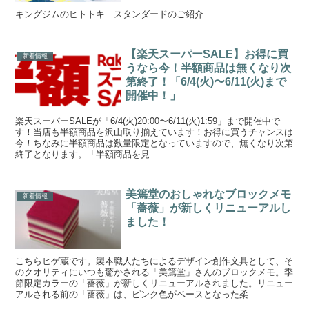
キングジムのヒトトキ スタンダードのご紹介
【楽天スーパーSALE】お得に買
新着情報
うなら今！半額商品は無くなり次
第終了！「6/4(火)〜6/11(火)まで
開催中！」
楽天スーパーSALEが「6/4(火)20:00〜6/11(火)1:59」まで開催中で
す！当店も半額商品を沢山取り揃えています！お得に買うチャンスは
今！ちなみに半額商品は数量限定となっていますので、無くなり次第
終了となります。「半額商品を見...
美篶堂のおしゃれなブロックメモ
新着情報
「薔薇」が新しくリニューアルし
ました！
こちらヒゲ蔵です。製本職人たちによるデザイン創作文具として、そ
のクオリティにいつも驚かされる「美篶堂」さんのブロックメモ。季
節限定カラーの「薔薇」が新しくリニューアルされました。リニュー
アルされる前の「薔薇」は、ピンク色がベースとなった柔...