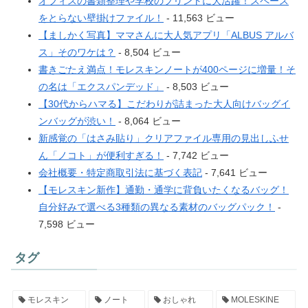
オフィスの書類整理や学校のプリントに大活躍！スペース
をとらない壁掛けファイル！
- 11,563 ビュー
【ましかく写真】ママさんに大人気アプリ「ALBUS アルバ
ス」そのワケは？
- 8,504 ビュー
書きごたえ満点！モレスキンノートが400ページに増量！そ
の名は「エクスパンデッド」
- 8,503 ビュー
【30代からハマる】こだわりが詰まった大人向けバッグイ
ンバッグが渋い！
- 8,064 ビュー
新感覚の「はさみ貼り」クリアファイル専用の見出しふせ
ん「ノコト」が便利すぎる！
- 7,742 ビュー
会社概要・特定商取引法に基づく表記
- 7,641 ビュー
【モレスキン新作】通勤・通学に背負いたくなるバッグ！
自分好みで選べる3種類の異なる素材のバッグパック！
-
7,598 ビュー
タグ
モレスキン
ノート
おしゃれ
MOLESKINE