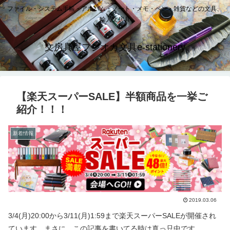
ファイル・システム手帳・アルバム・ノート・メモ・ペン・雑貨などの文具、
輸入文房具
文房具屋フジオカ文具e-stationery
【楽天スーパーSALE】半額商品を一挙ご
紹介！！！
新着情報
2019.03.06
3/4(月)20:00から3/11(月)1:59まで楽天スーパーSALEが開催され
ています。まさに、この記事を書いてる時は真っ只中です。