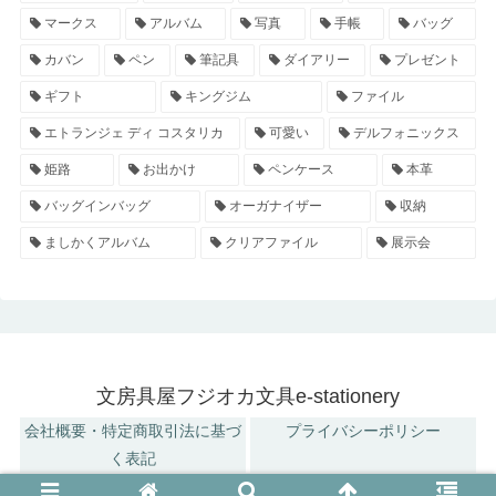
マークス
アルバム
写真
手帳
バッグ
カバン
ペン
筆記具
ダイアリー
プレゼント
ギフト
キングジム
ファイル
エトランジェ ディ コスタリカ
可愛い
デルフォニックス
姫路
お出かけ
ペンケース
本革
バッグインバッグ
オーガナイザー
収納
ましかくアルバム
クリアファイル
展示会
文房具屋フジオカ文具e-stationery
会社概要・特定商取引法に基づ
プライバシーポリシー
く表記