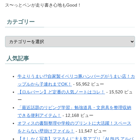
ス〜っとペンが走り書き心地もGood！
カテゴリー
人気記事
牛よりうまい!?自家製イベリコ豚ハンバーグがうまい店！カ
ップルから子連れまでOK！
- 55,952 ビュー
【ロルバーン】ど定番の人気ノートはコレ！
- 15,520 ビュ
ー
「最近話題のリビング学習」勉強道具・文房具を整理収納
できる便利アイテム！
- 12,168 ビュー
オフィスの書類整理や学校のプリントに大活躍！スペース
をとらない壁掛けファイル！
- 11,547 ビュー
【ましかく写真】ママさんに大人気アプリ「ALBUS アルバ