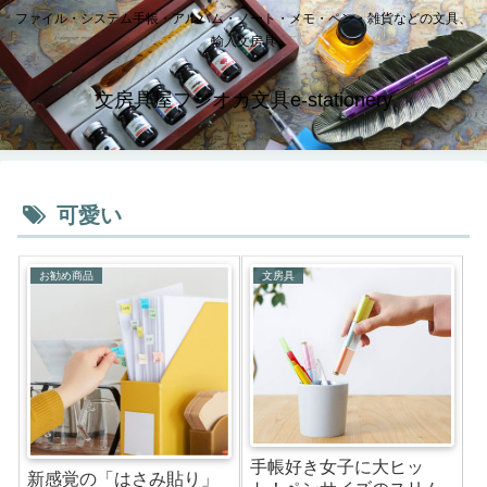
ファイル・システム手帳・アルバム・ノート・メモ・ペン・雑貨などの文具、
輸入文房具
文房具屋フジオカ文具e-stationery
可愛い
お勧め商品
文房具
手帳好き女子に大ヒッ
新感覚の「はさみ貼り」