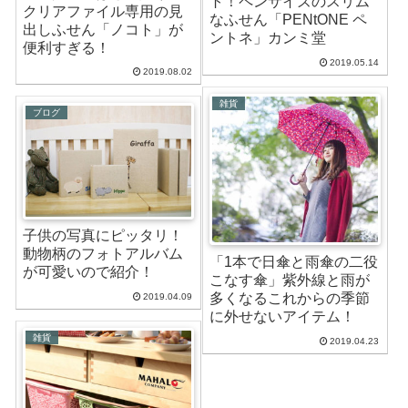
ト！ペンサイズのスリム
クリアファイル専用の見
なふせん「PENtONE ペ
出しふせん「ノコト」が
ントネ」カンミ堂
便利すぎる！
2019.05.14
2019.08.02
雑貨
ブログ
子供の写真にピッタリ！
動物柄のフォトアルバム
「1本で日傘と雨傘の二役
が可愛いので紹介！
こなす傘」紫外線と雨が
多くなるこれからの季節
2019.04.09
に外せないアイテム！
雑貨
2019.04.23