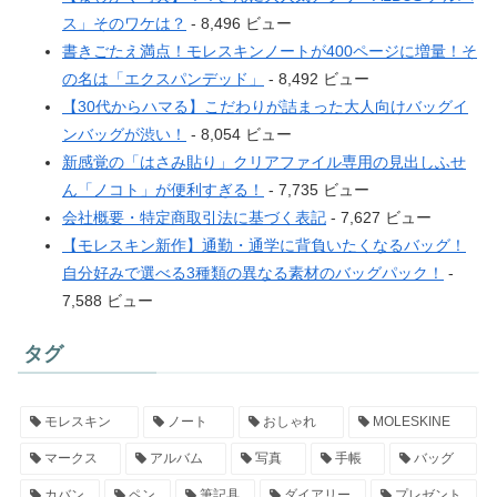
ス」そのワケは？
- 8,496 ビュー
書きごたえ満点！モレスキンノートが400ページに増量！そ
の名は「エクスパンデッド」
- 8,492 ビュー
【30代からハマる】こだわりが詰まった大人向けバッグイ
ンバッグが渋い！
- 8,054 ビュー
新感覚の「はさみ貼り」クリアファイル専用の見出しふせ
ん「ノコト」が便利すぎる！
- 7,735 ビュー
会社概要・特定商取引法に基づく表記
- 7,627 ビュー
【モレスキン新作】通勤・通学に背負いたくなるバッグ！
自分好みで選べる3種類の異なる素材のバッグパック！
-
7,588 ビュー
タグ
モレスキン
ノート
おしゃれ
MOLESKINE
マークス
アルバム
写真
手帳
バッグ
カバン
ペン
筆記具
ダイアリー
プレゼント