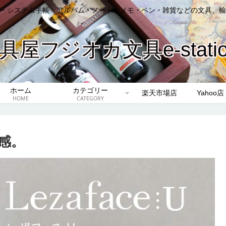
・システム手帳・アルバム・ノート・メモ・ペン・雑貨などの文具、輸
具屋フジオカ文具e-station
ホーム
カテゴリー
楽天市場店
Yahoo店
HOME
CATEGORY
感。