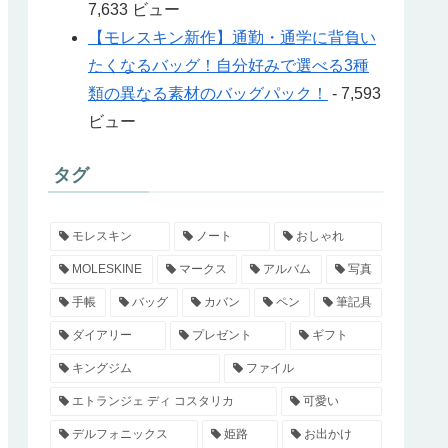
7,633 ビュー
【モレスキン新作】通勤・通学に背負い
たくなるバッグ！自分好みで選べる3種
類の異なる素材のバッグパック！
- 7,593
ビュー
タグ
モレスキン
ノート
おしゃれ
MOLESKINE
マークス
アルバム
写真
手帳
バッグ
カバン
ペン
筆記具
ダイアリー
プレゼント
ギフト
キングジム
ファイル
エトランジェ ディ コスタリカ
可愛い
デルフォニックス
姫路
お出かけ