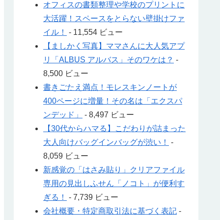
オフィスの書類整理や学校のプリントに
大活躍！スペースをとらない壁掛けファ
イル！
- 11,554 ビュー
【ましかく写真】ママさんに大人気アプ
リ「ALBUS アルバス」そのワケは？
-
8,500 ビュー
書きごたえ満点！モレスキンノートが
400ページに増量！その名は「エクスパ
ンデッド」
- 8,497 ビュー
【30代からハマる】こだわりが詰まった
大人向けバッグインバッグが渋い！
-
8,059 ビュー
新感覚の「はさみ貼り」クリアファイル
専用の見出しふせん「ノコト」が便利す
ぎる！
- 7,739 ビュー
会社概要・特定商取引法に基づく表記
-