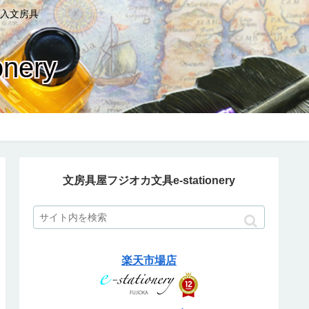
入文房具
ery
文房具屋フジオカ文具e-stationery
楽天市場店