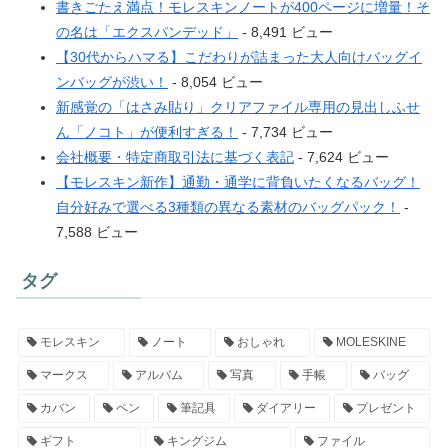
書きごたえ満点！モレスキンノートが400ページに増量！そ
の名は「エクスパンデッド」
- 8,491 ビュー
【30代からハマる】こだわりが詰まった大人向けバッグイ
ンバッグが渋い！
- 8,054 ビュー
新感覚の「はさみ貼り」クリアファイル専用の見出しふせ
ん「ノコト」が便利すぎる！
- 7,734 ビュー
会社概要・特定商取引法に基づく表記
- 7,624 ビュー
【モレスキン新作】通勤・通学に背負いたくなるバッグ！
自分好みで選べる3種類の異なる素材のバッグパック！
-
7,588 ビュー
タグ
モレスキン
ノート
おしゃれ
MOLESKINE
マークス
アルバム
写真
手帳
バッグ
カバン
ペン
筆記具
ダイアリー
プレゼント
ギフト
キングジム
ファイル