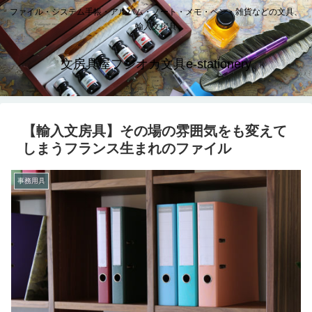
ファイル・システム手帳・アルバム・ノート・メモ・ペン・雑貨などの文具、
輸入文房具
文房具屋フジオカ文具e-stationery
【輸入文房具】その場の雰囲気をも変えて
しまうフランス生まれのファイル
事務用具