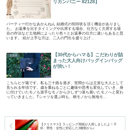
リカンパニー 82128】
パーティー行かなあかんねん 結婚式の招待状を頂く機会がありまし
た。 お返事を出すタイミングや出席する場合、仕方なく欠席する場
合の作法など土地柄によったり色々とお返事の仕方に違いもあると思
います。 絵が上手な方は、二人の門出を盛り上げ...
【30代からハマる】こだわりが詰
文房具
まった大人向けバッグインバッグ
が渋い！
こちらヒゲ蔵です。私も三十路を過ぎ、世間からは立派な大人として
見られる年頃です。歳を重ねるごとに趣味や思考も変化していき、身
に付けていたモノも派手なモノから少しずつ落ち着いたモノへと変わ
っていきました。Tシャツを選ぶ時も、柄モノから無地モ...
【クリスマス】ラッピング用紙が入荷しましたよ！子
供・男性・女性に対応した3種類から♪