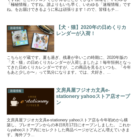
「極秘情報」ですね。誰よりもいち早く、いわゆる「速報情報」です
ね。をお届けできるように私は頑張ります！ので、皆様もチ...
【犬・猫】2020年の日めくりカ
新着情報
レンダーが入荷！
こちらヒゲ蔵です。夏も過ぎ、残暑が辛いこの時期に、2020年版の
「犬・猫」の日めくりカレンダーが入荷しましたよ！毎年恒例となっ
てきた日めくりカレンダーですが、この商品を見るといつも、「今年
もあと少しか〜」って気分になります。では、犬好き、...
文房具屋フジオカ文具e-
新着情報
stationery yahooストア店オープ
ン
文房具屋フジオカ文具e-stationery yahooストア店を今年初めから構
築し、プレオープンからの本日8月17日にオープンしました。 これか
らyahooストア内にセレクトした商品ページがどんどん増えていきま
す。海外ブラ...