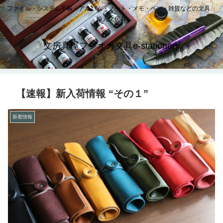
ファイル・システム手帳・アルバム・ノート・メモ・ペン・雑貨などの文具、
輸入文房具
文房具屋フジオカ文具e-stationery
【速報】新入荷情報 “その１”
新着情報