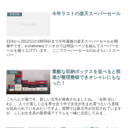
今年ラストの楽天スーパーセール
新着情報
12/4から2012/11の1時59分まで今年最後の楽天スーパーセールが開
催中です。e-stationeryフジオカでは特設ページを組んでスーパーセ
ールを盛り上げています。 ここでスーパーセールのおさらい 1.スー
パー...
素敵な収納ボックスを並べると部
文房具
屋が整理整頓できオシャレにもな
った！
こちらヒゲ蔵です。新しい元号が発表されましたね。「令和 (れい
わ)」。人々が美しく心を寄せ合う中で文化が生まれ育つという意味
が込められているみたいですよ。世間では新元号が注目されています
が、ふじおか文具の新登場アイテムも一緒に注目してみま...