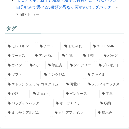
【モレスキン新作】通勤・通学に背負いたくなるバッグ！
自分好みで選べる3種類の異なる素材のバッグパック！
-
7,587 ビュー
タグ
モレスキン
ノート
おしゃれ
MOLESKINE
マークス
アルバム
写真
手帳
バッグ
カバン
ペン
筆記具
ダイアリー
プレゼント
ギフト
キングジム
ファイル
エトランジェ ディ コスタリカ
可愛い
デルフォニックス
姫路
お出かけ
ペンケース
本革
バッグインバッグ
オーガナイザー
収納
ましかくアルバム
クリアファイル
展示会