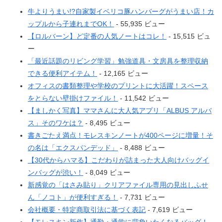
牛よりうまい!?自家製イベリコ豚ハンバーグがうまい店！カ
ップルから子連れまでOK！
- 55,935 ビュー
【ロルバーン】ど定番の人気ノートはコレ！
- 15,515 ビュ
ー
「最近話題のリビング学習」勉強道具・文房具を整理収納
できる便利アイテム！
- 12,165 ビュー
オフィスの書類整理や学校のプリントに大活躍！スペース
をとらない壁掛けファイル！
- 11,542 ビュー
【ましかく写真】ママさんに大人気アプリ「ALBUS アルバ
ス」そのワケは？
- 8,495 ビュー
書きごたえ満点！モレスキンノートが400ページに増量！そ
の名は「エクスパンデッド」
- 8,488 ビュー
【30代からハマる】こだわりが詰まった大人向けバッグイ
ンバッグが渋い！
- 8,049 ビュー
新感覚の「はさみ貼り」クリアファイル専用の見出しふせ
ん「ノコト」が便利すぎる！
- 7,731 ビュー
会社概要・特定商取引法に基づく表記
- 7,619 ビュー